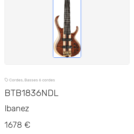
Cordes,
Basses 6 cordes
BTB1836NDL
Ibanez
1678 €