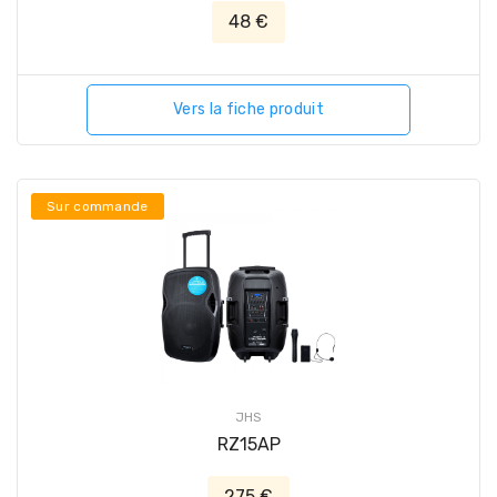
48 €
Vers la fiche produit
Sur commande
JHS
RZ15AP
275 €