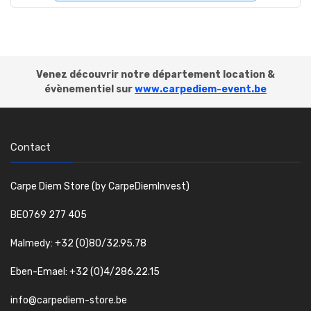
Venez découvrir notre département location &
évènementiel sur
www.carpediem-event.be
Contact
Carpe Diem Store (by CarpeDiemInvest)
BE0769 277 405
Malmedy: +32 (0)80/32.95.78
Eben-Emael: +32 (0)4/286.22.15
info@carpediem-store.be