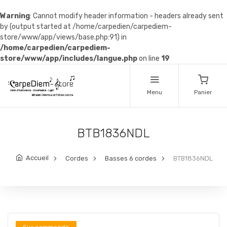
Warning
: Cannot modify header information - headers already sent
by (output started at /home/carpedien/carpediem-
store/www/app/views/base.php:91) in
/home/carpedien/carpediem-
store/www/app/includes/langue.php
on line
19
Menu
Panier
BTB1836NDL
Accueil
Cordes
Basses 6 cordes
BTB1836NDL
Sur commande
Sur commande