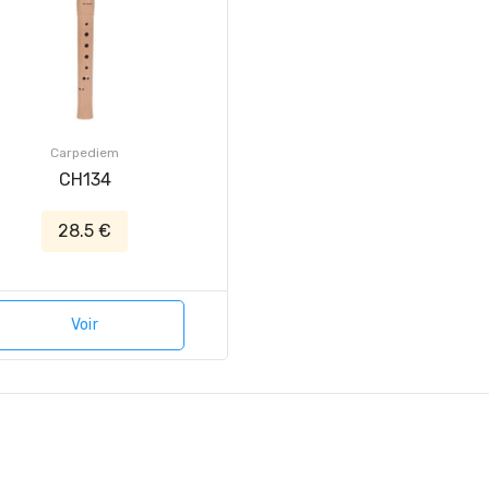
Carpediem
CH134
28.5 €
Voir