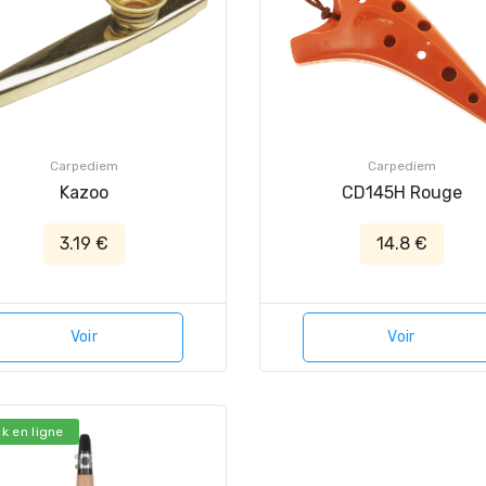
Carpediem
Carpediem
Kazoo
CD145H Rouge
3.19 €
14.8 €
Voir
Voir
k en ligne