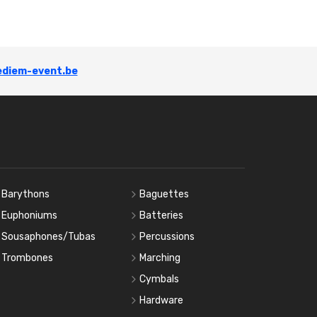
diem-event.be
Barythons
Baguettes
Euphoniums
Batteries
Sousaphones/Tubas
Percussions
Trombones
Marching
Cymbals
Hardware