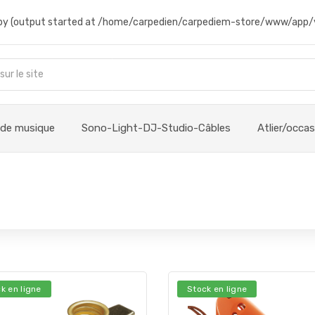
t by (output started at /home/carpedien/carpediem-store/www/app/
 de musique
Sono-Light-DJ-Studio-Câbles
Atlier/occa
k en ligne
Stock en ligne