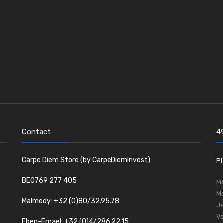
Contact
4
Carpe Diem Store (by CarpeDiemInvest)
Pl
BE0769 277 405
Ma
Me
Malmedy: +32 (0)80/32.95.78
Je
Ve
Eben-Emael: +32 (0)4/286.22.15