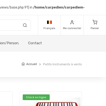
views/base.php:91) in
/home/carpedien/carpediem-
Français
Me connecter
Panier
sion/Person.
Contact
Accueil
Petits Instruments à vents
Stock en ligne