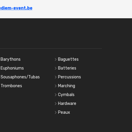
diem-event.be
Barythons
Baguettes
Euphoniums
Batteries
Sousaphones/Tubas
Percussions
Trombones
Marching
Cymbals
Hardware
Peaux