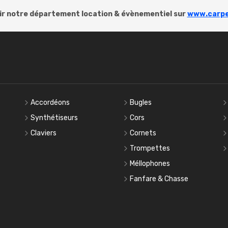
r notre département location & évènementiel sur
www.carpe
Accordéons
Bugles
Synthétiseurs
Cors
Claviers
Cornets
Trompettes
Méllophones
Fanfare & Chasse