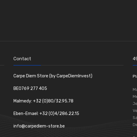
Contact
4
Carpe Diem Store (by CarpeDiemInvest)
Pl
BE0769 277 405
Ma
Me
Malmedy: +32 (0)80/32.95.78
Je
Ve
Eben-Emael: +32 (0)4/286.22.15
S
D
info@carpediem-store.be