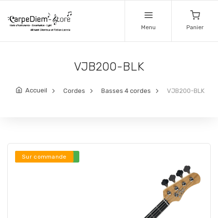
Menu
Panier
VJB200-BLK
Accueil
Cordes
Basses 4 cordes
VJB200-BLK
Stock en ligne ***
Sur commande