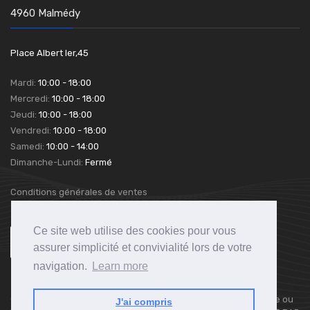
4960 Malmédy
Place Albert Ier,45
Mardi:
10:00 - 18:00
Mercredi:
10:00 - 18:00
Jeudi:
10:00 - 18:00
Vendredi:
10:00 - 18:00
Samedi:
10:00 - 14:00
Dimanche-Lundi:
Fermé
Conditions générales de ventes
Ce site web utilise des cookies pour vous
assurer simplicité et convivialité lors de votre
navigation.
Learn more
© 2011 - 2026 CarpeDiem-Store.be - Toute Reproduction Totale ou
J'ai compris