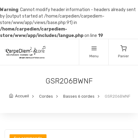
Warning
: Cannot modify header information - headers already sent
by (output started at /home/carpedien/carpediem-
store/www/app/views/base.php:91) in
/home/carpedien/carpediem-
store/www/app/includes/langue.php
on line
19
Menu
Panier
GSR206BWNF
Accueil
Cordes
Basses 6 cordes
GSR206BWNF
Sur commande
Sur commande