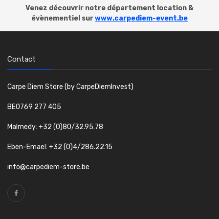
Venez découvrir notre département location &
évènementiel sur
www.carpediem-event.be
Contact
Carpe Diem Store (by CarpeDiemInvest)
BE0769 277 405
Malmedy: +32 (0)80/32.95.78
Eben-Emael: +32 (0)4/286.22.15
info@carpediem-store.be