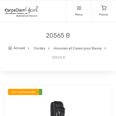
Menu
Panier
20565 B
Accueil
Cordes
Housses et Cases pour Basse
20565 B
Stock en ligne ***
Sur commande