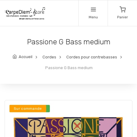
Menu
Panier
Passione G Bass medium
Accueil
Cordes
Cordes pour contrebasses
Passione G Bass medium
Stock en ligne ***
Sur commande