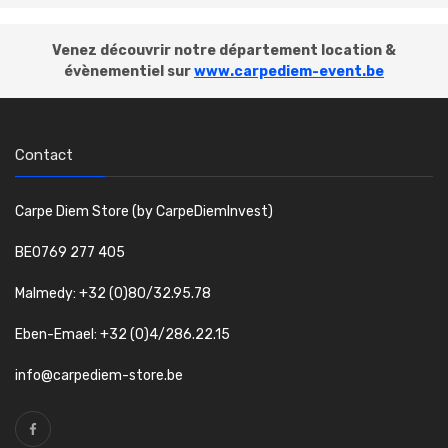
Venez découvrir notre département location &
évènementiel sur
www.carpediem-event.be
Contact
Carpe Diem Store (by CarpeDiemInvest)
BE0769 277 405
Malmedy: +32 (0)80/32.95.78
Eben-Emael: +32 (0)4/286.22.15
info@carpediem-store.be