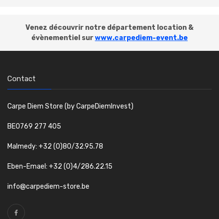
Venez découvrir notre département location &
évènementiel sur
www.carpediem-event.be
Contact
Carpe Diem Store (by CarpeDiemInvest)
BE0769 277 405
Malmedy: +32 (0)80/32.95.78
Eben-Emael: +32 (0)4/286.22.15
info@carpediem-store.be