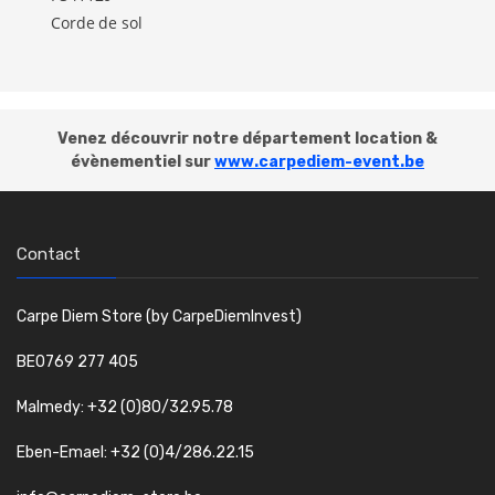
Corde de sol
Venez découvrir notre département location &
évènementiel sur
www.carpediem-event.be
Contact
Carpe Diem Store (by CarpeDiemInvest)
BE0769 277 405
Malmedy: +32 (0)80/32.95.78
Eben-Emael: +32 (0)4/286.22.15