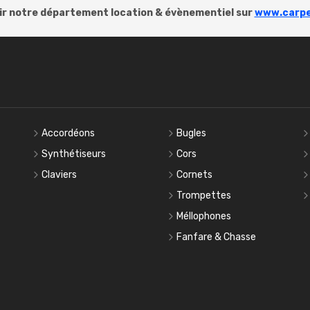
r notre département location & évènementiel sur
www.carpe
Accordéons
Bugles
Synthétiseurs
Cors
Claviers
Cornets
Trompettes
Méllophones
Fanfare & Chasse