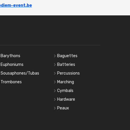
diem-event.be
Barythons
Baguettes
Euphoniums
Batteries
Sousaphones/Tubas
Percussions
Trombones
Marching
Cymbals
Hardware
Peaux