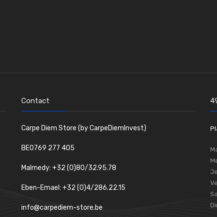
Contact
4
Carpe Diem Store (by CarpeDiemInvest)
Pl
BE0769 277 405
Ma
Me
Malmedy: +32 (0)80/32.95.78
Je
Ve
Eben-Emael: +32 (0)4/286.22.15
S
D
info@carpediem-store.be