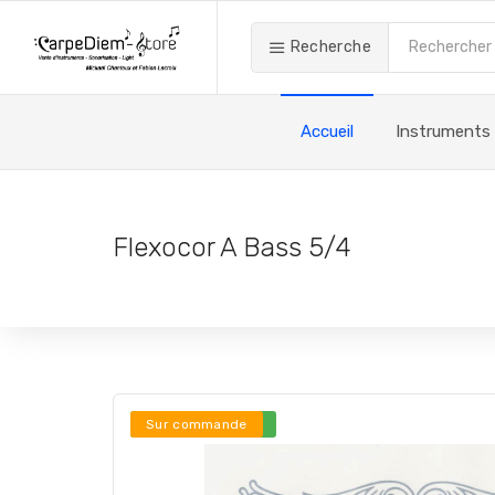
Recherche
Accueil
Instruments
Flexocor A Bass 5/4
Stock en ligne ***
Sur commande