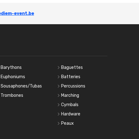
diem-event.be
Barythons
Baguettes
Euphoniums
Batteries
Sousaphones/Tubas
Percussions
Trombones
Marching
Cymbals
Hardware
Peaux