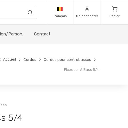
Français
Me connecter
Panier
sion/Person.
Contact
Accueil
Cordes
Cordes pour contrebasses
Flexocor A Bass 5/4
sses
ss 5/4