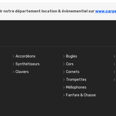
r notre département location & évènementiel sur
www.carpe
Accordéons
Bugles
Synthétiseurs
Cors
Claviers
Cornets
Trompettes
Méllophones
Fanfare & Chasse