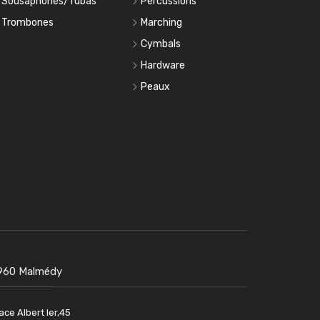
Sousaphones/Tubas
Percussions
Trombones
Marching
Cymbals
Hardware
Peaux
960 Malmédy
ace Albert Ier,45