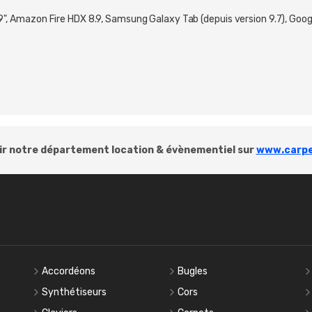
 12,9", Amazon Fire HDX 8.9, Samsung Galaxy Tab (depuis version 9.7), G
r notre département location & évènementiel sur
www.carpe
Accordéons
Bugles
Synthétiseurs
Cors