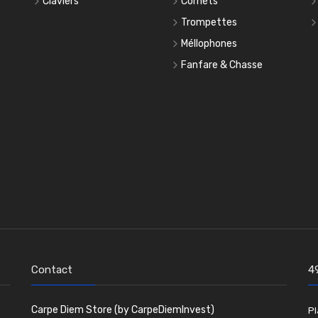
Claviers
Cornets
Trompettes
Méllophones
Fanfare & Chasse
Contact
4
Carpe Diem Store (by CarpeDiemInvest)
Pl