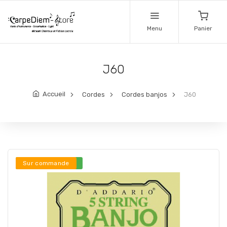
Menu
Panier
J60
Accueil
Cordes
Cordes banjos
J60
Stock en ligne ***
Sur commande