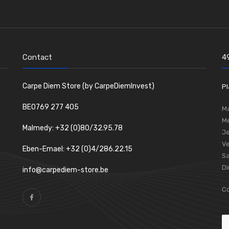
Contact
4
Carpe Diem Store (by CarpeDiemInvest)
Pl
BE0769 277 405
Ma
Me
Malmedy: +32 (0)80/32.95.78
Je
Ve
Eben-Emael: +32 (0)4/286.22.15
S
D
info@carpediem-store.be
Co