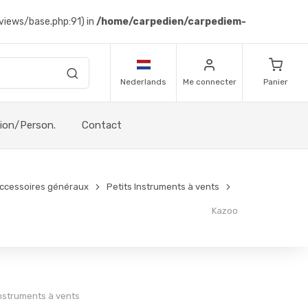
views/base.php:91) in
/home/carpedien/carpediem-
Nederlands
Me connecter
Panier
sion/Person.
Contact
ccessoires généraux
Petits Instruments à vents
Kazoo
Instruments à vents