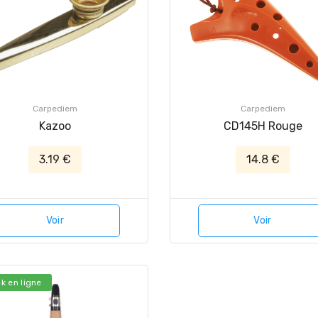
Carpediem
Carpediem
Kazoo
CD145H Rouge
3.19 €
14.8 €
Voir
Voir
k en ligne