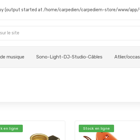
t by (output started at /home/carpedien/carpediem-store/www/app/
 de musique
Sono-Light-DJ-Studio-Câbles
Atlier/occa
k en ligne
Stock en ligne