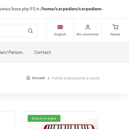
views/base.php:91) in
/home/carpedien/carpediem-
English
Me connecter
Panier
sion/Person.
Contact
Accueil
Petits Instruments à vents
Stock en ligne