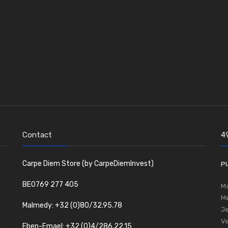
Contact
4
Carpe Diem Store (by CarpeDiemInvest)
Pl
BE0769 277 405
Ma
Me
Malmedy: +32 (0)80/32.95.78
Je
Ve
Eben-Emael: +32 (0)4/286.22.15