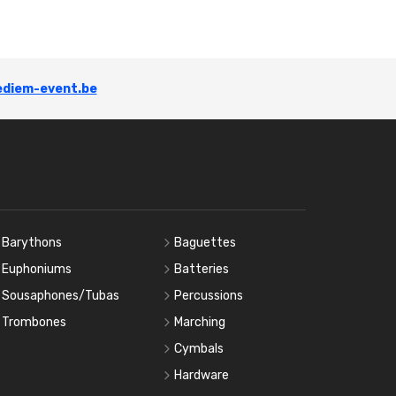
diem-event.be
Barythons
Baguettes
Euphoniums
Batteries
Sousaphones/Tubas
Percussions
Trombones
Marching
Cymbals
Hardware