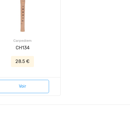
Carpediem
CH134
28.5 €
Voir